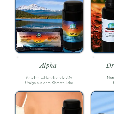
Alpha
Dr
Natü
Beliebte wildwachsende AfA
Uralge aus dem Klamath Lake